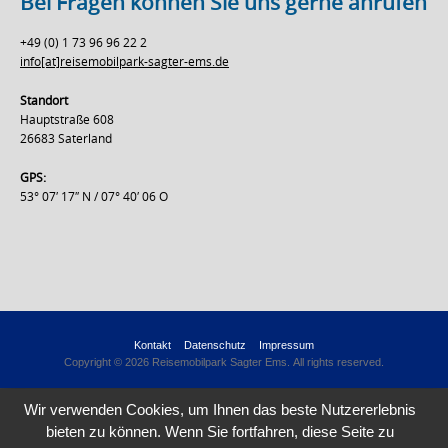
Bei Fragen können Sie uns gerne anrufen
+49 (0) 1 73 96 96 22 2
info[at]reisemobilpark-sagter-ems.de
Standort
Hauptstraße 608
26683 Saterland
GPS:
53° 07′ 17″ N / 07° 40′ 06 O
Kontakt
Datenschutz
Impressum
Copyright © 2026 Reisemobilpark Sagter Ems. All rights reserved.
Wir verwenden Cookies, um Ihnen das beste Nutzererlebnis
bieten zu können. Wenn Sie fortfahren, diese Seite zu