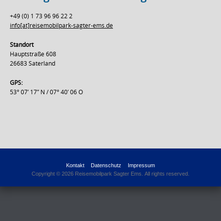
+49 (0) 1 73 96 96 22 2
info[at]reisemobilpark-sagter-ems.de
Standort
Hauptstraße 608
26683 Saterland
GPS:
53° 07′ 17″ N / 07° 40′ 06 O
Kontakt
Datenschutz
Impressum
Copyright © 2026 Reisemobilpark Sagter Ems. All rights reserved.