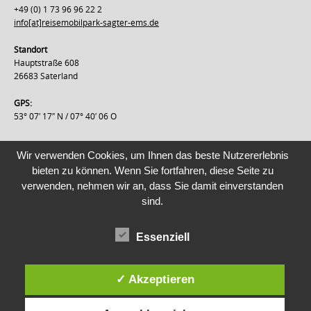
+49 (0) 1 73 96 96 22 2
info[at]reisemobilpark-sagter-ems.de
Standort
Hauptstraße 608
26683 Saterland
GPS:
53° 07′ 17″ N / 07° 40′ 06 O
Wir verwenden Cookies, um Ihnen das beste Nutzererlebnis
bieten zu können. Wenn Sie fortfahren, diese Seite zu
verwenden, nehmen wir an, dass Sie damit einverstanden
sind.
Kontakt
Datenschutz
Impressum
Copyright © 2026 Reisemobilpark Sagter Ems. All rights reserved.
Essenziell
✓ Akzeptieren