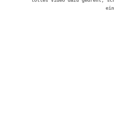
tolles Video dazu gedreht, sc
ein