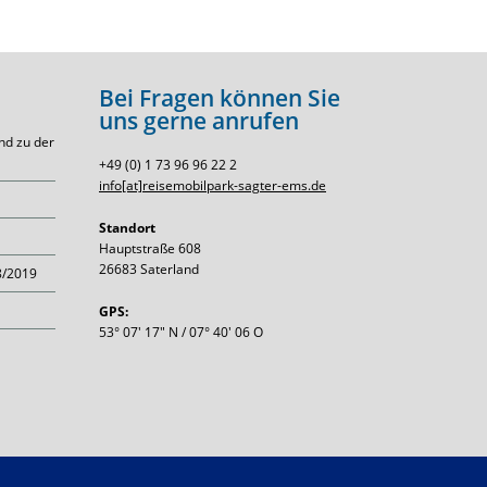
Bei Fragen können Sie
uns gerne anrufen
nd zu der
+49 (0) 1 73 96 96 22 2
info[at]reisemobilpark-sagter-ems.de
Standort
Hauptstraße 608
26683 Saterland
8/2019
GPS:
53° 07′ 17″ N / 07° 40′ 06 O