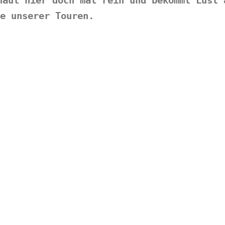
haut hier doch mal rein und bekommt Lust 
e unserer Touren.